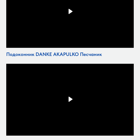
Подоконник DANKE AKAPULKO Песчаник