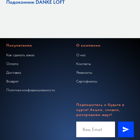
Подоконник DANKE LOFT
Покупателям
О компании
Как сделать заказ
О нас
Оплата
Контакты
Доставка
Реквизиты
Возврат
Сертификаты
Политика конфиденциальности
Подпишитесь и будьте в
курсе! Акции, скидки,
распродажи ждут!