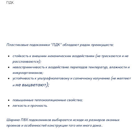
ПДК
Добавить в корзину
Пластиковые подоконники "ПДК" обладают рядом преимуществ:
стойкость к внешним механическим воздействиям (не трескаются и не
расслаиваются);·
невосприимчивость к воздействию перепадов температур, влажности и
микроорганизмов;·
устойчивость к ультрафиолетовому и солнечному излучению (не желтеют
не выцветают);
и
повышенные теплоизоляционные свойства;
легкость и прочность.
Ширина ПВХ подоконников выбирается исходя из размеров оконных
проемов и особенностей конструкции того или иного дома..