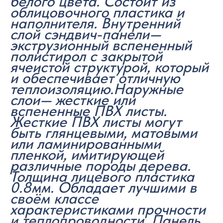
белого цвета. Состоит из
облицовочного пластика и
наполнителя. Внутренний
слой сэндвич-панели—
экструзионный вспененный
полистирол с закрытой
ячеистой структурой, который
и обеспечивает отличную
теплоизоляцию.Наружные
слои— жесткие или
вспененные ПВХ листы.
Жесткие ПВХ листы могут
быть глянцевыми, матовыми
или ламинированными
пленкой, имитирующей
различные породы дерева.
Толщина лицевого пластика
0.8мм. Обладает лучшими в
своём классе
характеристиками прочности
и теплопроводности. Панель