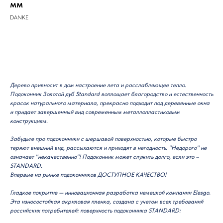
мм
DANKE
Добавить в корзину
Дерево привносит в дом настроение лета и расслабляющее тепло.
Подоконник Золотой дуб Standard воплощает благородство и естественность
красок натурального материала, прекрасно подходит под деревянные окна
и придает завершенный вид современным металлопластиковым
конструкциям.
Забудьте про подоконники с шершавой поверхностью, которые быстро
теряют внешний вид, рассыхаются и приходят в негодность. "Недорого" не
означает "некачественно"! Подоконник может служить долго, если это –
STANDARD.
Впервые на рынке подоконников ДОСТУПНОЕ КАЧЕСТВО!
Гладкое покрытие — инновационная разработка немецкой компании Elesgo.
Эта износостойкая акриловая пленка, создана с учетом всех требований
российских потребителей: поверхность подоконника STANDARD: