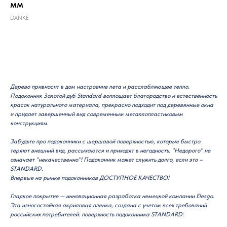
мм
DANKE
Добавить в корзину
Дерево привносит в дом настроение лета и расслабляющее тепло.
Подоконник Золотой дуб Standard воплощает благородство и естественность
красок натурального материала, прекрасно подходит под деревянные окна
и придает завершенный вид современным металлопластиковым
конструкциям.
Забудьте про подоконники с шершавой поверхностью, которые быстро
теряют внешний вид, рассыхаются и приходят в негодность. "Недорого" не
означает "некачественно"! Подоконник может служить долго, если это –
STANDARD.
Впервые на рынке подоконников ДОСТУПНОЕ КАЧЕСТВО!
Гладкое покрытие — инновационная разработка немецкой компании Elesgo.
Эта износостойкая акриловая пленка, создана с учетом всех требований
российских потребителей: поверхность подоконника STANDARD: