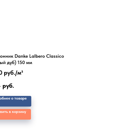
онник Danke Lalbero Classico
ый дуб) 150 мм
0 руб./
м²
4
руб.
обнее о товаре
вить в корзину