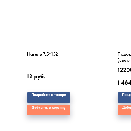
Нагель 7,5*152
Подок
(светл
1220
12
руб.
1 46
Подробнее о товаре
Подр
Добавить в корзину
Доба