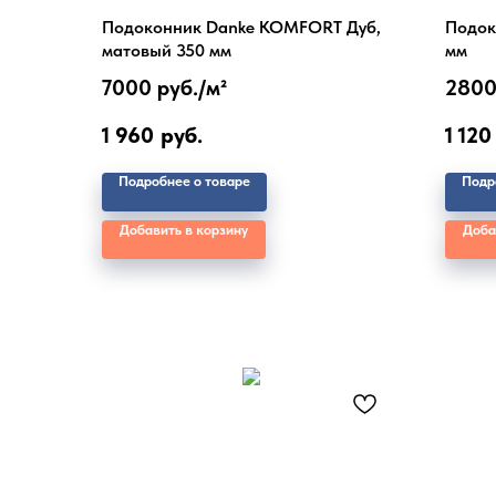
Подоконник Danke KOMFORT Дуб,
Подок
матовый 350 мм
мм
7000 руб./
м²
2800
1 960
руб.
1 120
Подробнее о товаре
Подр
Добавить в корзину
Доба