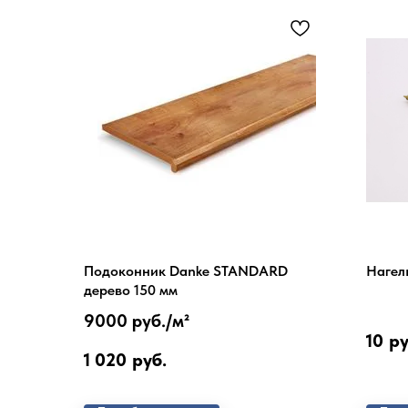
Подоконник Danke STANDARD
Нагель
дерево 150 мм
9000 руб./
м²
10
ру
1 020
руб.