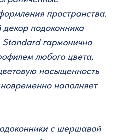
формления пространства.
 декор подоконника
 Standard гармонично
рофилем любого цвета,
цветовую насыщенность
дновременно наполняет
подоконники с шершавой