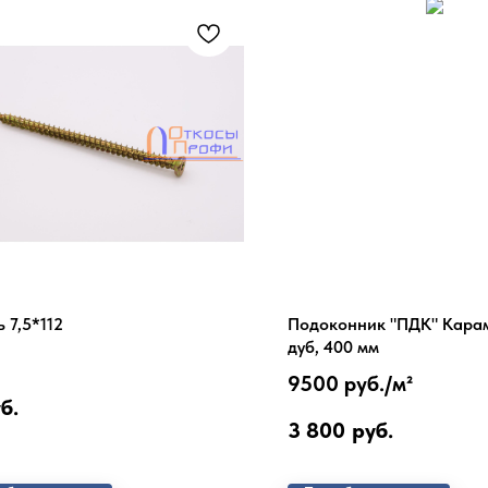
 7,5*112
Подоконник "ПДК" Кара
дуб, 400 мм
9500 руб./
м²
б.
3 800
руб.