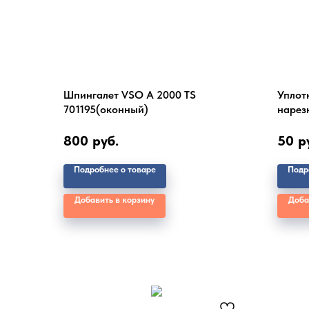
Шпингалет VSO A 2000 TS
Уплот
701195(оконный)
нарез
800
руб.
50
р
Подробнее о товаре
Подр
Добавить в корзину
Доба