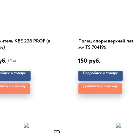
нитель КВЕ 228 PROF (в
Палец опоры верхней пет
ку)
мм TS 704196
уб.
150
руб.
/
1 м
обнее о товаре
Подробнее о товаре
вить в корзину
Добавить в корзину