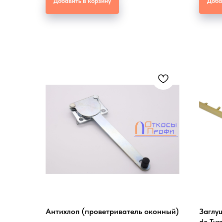
Добавить в корзину
Доба
Антихлоп (проветриватель оконный)
Заглу
de Tur