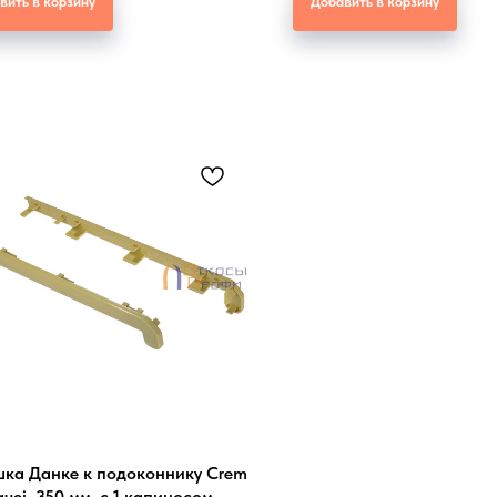
вить в корзину
Добавить в корзину
шка Данке к подоконнику Crem
quei, 350 мм, с 1 капиносом,