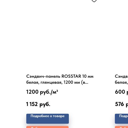
Сэндвич-панель ROSSTAR 10 мм
Сэндв
белая, глянцевая, 1200 мм (в
белая,
нарезку)
мм (в 
1200 руб./
м²
600 
1 152
руб.
576
Подробнее о товаре
Подр