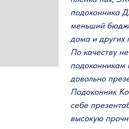
подоконника Д
меньший бюдже
дома и других
По качеству не
подоконникам п
довольно през
Подоконник Kom
себе презента
высокую прочн