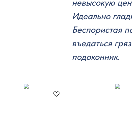
невысокую цен
Идеально глад
Беспористая п
въедаться гряз
подоконник.