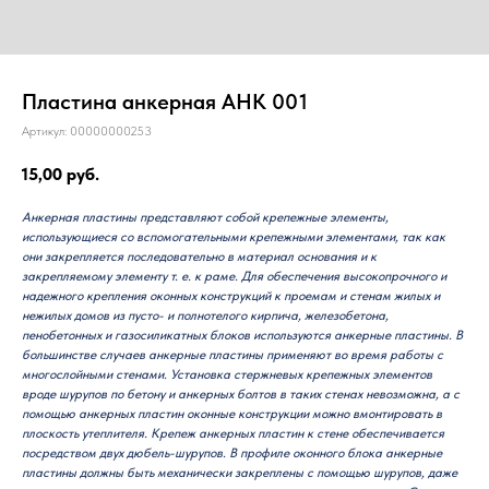
Пластина анкерная АНК 001
Артикул:
00000000253
15,00
руб.
Анкерная пластины представляют собой крепежные элементы,
использующиеся со вспомогательными крепежными элементами, так как
они закрепляется последовательно в материал основания и к
закрепляемому элементу т. е. к раме. Для обеспечения высокопрочного и
надежного крепления оконных конструкций к проемам и стенам жилых и
нежилых домов из пусто- и полнотелого кирпича, железобетона,
пенобетонных и газосиликатных блоков используются анкерные пластины. В
большинстве случаев анкерные пластины применяют во время работы с
многослойными стенами. Установка стержневых крепежных элементов
вроде шурупов по бетону и анкерных болтов в таких стенах невозможна, а с
помощью анкерных пластин оконные конструкции можно вмонтировать в
плоскость утеплителя. Крепеж анкерных пластин к стене обеспечивается
посредством двух дюбель-шурупов. В профиле оконного блока анкерные
пластины должны быть механически закреплены с помощью шурупов, даже