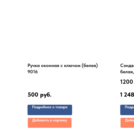
Ручка оконная с ключом (белая)
Сэндв
9016
белая,
1200 
500
руб.
1 24
Подробнее о товаре
Подр
Добавить в корзину
Доба