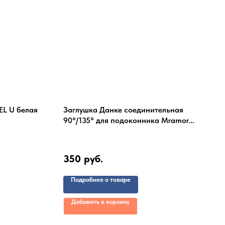
EL U белая
Заглушка Данке соединительная
90°/135° для подоконника Mramor
Classico
350
руб.
Подробнее о товаре
Добавить в корзину