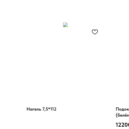
Нагель 7,5*112
Подок
(белё
1220