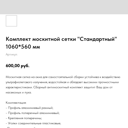
Комплект москитной сетки "Стандартный"
1060*560 мм
Артикул:
600,00
руб.
Москитная сетка на окна для самостоятельной сборки устойчива к воздействию
ультрафиолетового излучения, водостойкая и обладает высокими прочностными
характеристиками. Сборный антимоскитный комплект защитит Ваш дом от
насекомых и пуха.
Комплектация:
- Профиль алюминиевый рамный;
- Профиль поперечный алюминиевый;
- Крепления поперечины;
- Уголки соединительные пластиковые;